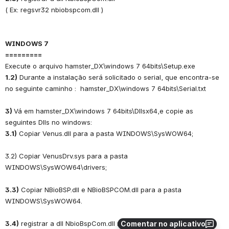
( Ex: regsvr32 nbiobspcom.dll )
WINDOWS 7
=========
Execute o arquivo hamster_DX\windows 7 64bits\Setup.exe
1.2)
 Durante a instalação será solicitado o serial, que encontra-se
no seguinte caminho :  hamster_DX\windows 7 64bits\Serial.txt
3) 
Vá em hamster_DX\windows 7 64bits\Dllsx64,e copie as 
seguintes Dlls no windows:
3.1)
 Copiar Venus.dll para a pasta WINDOWS\SysWOW64;
3.2) Copiar VenusDrv.sys para a pasta 
WINDOWS\SysWOW64\drivers;
3.3)
 Copiar NBioBSP.dll e NBioBSPCOM.dll para a pasta 
WINDOWS\SysWOW64.
3.4)
 registrar a dll NbioBspCom.dll no seguinte caminho:
Comentar no aplicativo