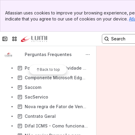
Controle de Quebra e Troca
Banner
Envio de Lembrete de Boleto por E-mail
Atlassian uses cookies to improve your browsing experience, per
Top Bar
indicate that you agree to our use of cookies on your device.
Atl
Relatorio Tabela de Preço
Sidebar
Main Content
Envio de Produtos para Balança (Toledo) - Impressão Codigo 2D
Collapse sidebar
Switch sites or apps
Parametrização do Lumi Gerencial para Integração com a Rede de Fornecedores
Entrada de Nota — Cálculo do Frete (CIF)
Perguntas Frequentes
Prazo para estorno de entrada de nota
Pontuação - Produtividade de Caixa
Back to top
Componente Microsoft Edge WebView2
Saccom
SacServico
Nova regra de Fator de Vencimento FEBRABAN
Contrato Geral
Difal ICMS - Como funciona do Lumi Gerencial