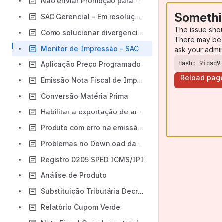
Não enviar Promoção para E-commerce
Somethi
SAC Gerencial - Em resoluções altas (4K).
The issue sho
Como solucionar divergencias na entrada de notas
There may be 
Monitor de Impressão - SAC
ask your admi
Hash: 9idsq9
Aplicação Preço Programado
Reload pag
Emissão Nota Fiscal de Importação
Conversão Matéria Prima
Habilitar a exportação de arquivos em XLS pelo SAC Gerencial
Produto com erro na emissão de nota de Consumo Interno
Problemas no Download das Aplicações Lumi - Navegadores Google Chrome e Microsoft Edge
Registro 0205 SPED ICMS/IPI
Análise de Produto
Substituição Tributária Decreto 29.560/2008
Relatório Cupom Verde