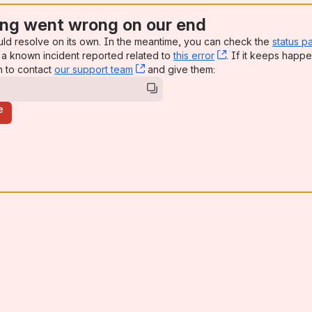
ng went wrong on our end
uld resolve on its own. In the meantime, you can check the
status p
a known incident reported related to
this error
, (opens new win
. If it keeps happe
n to contact
our support team
, (opens new window)
and give them:
e